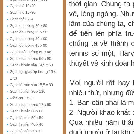
thời gian. Chúng ta 
Gạch thẻ 10x20
về, lóng ngóng. Như
Gạch thẻ 10x30
Gạch thẻ 6x24
lầm của chúng ta, c
Gạch ốp tường 20 x 80
để tiến lên phía t
Gạch ốp tường 25 x 50
Gạch ốp tường 30 x 90
chúng ta về thành 
Gạch ốp tường 45 x 90
tennis số một, Har
Gạch chân tường 60 x 86
Gạch chân tường 60 x 90
thuyết về kinh doanh
Gạch lát ván sàn 14,5 x 60
Gạch lục giác ốp tường 15 x
17,3
Mọi người rất hay h
Gạch lát ván sàn 15,5 x 80
nhiều thứ, nhưng đứn
Gạch lát nền 80 x 120
Viền chi 1 x 30
1. Bạn cần phải là m
Gạch chân tường 12 x 60
2. Người khao khát 
Gạch lát nền 60 x 60
Gạch lát nền 50 x 50
Qua nhiều năm thán
Gạch lát nền 40 x 40
đuổi người ở lại kh
Gạch lát nền 30x30