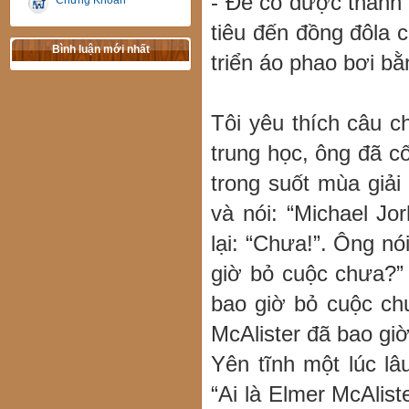
- Để có được thành
Chứng Khoán
tiêu đến đồng đôla 
Bình luận mới nhất
triển áo phao bơi bằ
Tôi yêu thích câu c
trung học, ông đã c
trong suốt mùa giải
và nói: “Michael Jo
lại: “Chưa!”. Ông n
giờ bỏ cuộc chưa?” 
bao giờ bỏ cuộc chư
McAlister đã bao gi
Yên tĩnh một lúc lâ
“Ai là Elmer McAlis