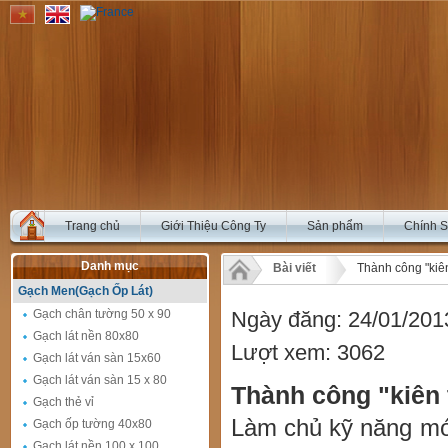
Trang chủ
Giới Thiệu Công Ty
Sản phẩm
Chính 
Danh mục
Bài viết
Thành công "kiên 
Gạch Men(Gạch Ốp Lát)
Gạch chân tường 50 x 90
Ngày đăng: 24/01/201
Gạch lát nền 80x80
Lượt xem: 3062
Gạch lát ván sàn 15x60
Gạch lát ván sàn 15 x 80
Thành công "kiên t
Gạch thẻ vỉ
Làm chủ kỹ năng mới
Gạch ốp tường 40x80
Gạch lát nền 100 x 100