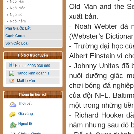
Ngói Hài
Old Man and the Se
Ngói Nóc
Ngói sò
xuất bản.
Ngói riềm
- Noah Webter đã 
Phụ Gia Ốp Lát
(Webster’s Dictionar
Gạch Cotto
Sơn Các Loại
- Trường đại học củ
Albert Einstein vì c
Hỗ trợ trực tuyến
- Johnny Unitas đã b
Hotline 0903.038.669
Yahoo kinh doanh 1
nuôi dưỡng giấc m
Mail tư vấn
chơi bóng đá nghiệp 
của đội NFL. Baltim
Thông tin tiện ích
Thời tiết
một trong những tiề
- Richard Hooker đã
Giá vàng
năm nhưng sau đó bị
Ngoại tệ