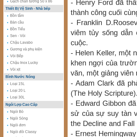
- Henry Ford đã thấ
Gạch chân tường 50 x 86
Thiết Bị Vệ Sinh - Nhà bếp
thành công cuối cùn
Bồn tắm
- Franklin D.Roose
Bàn cầu
Bồn Tiểu
viêm tủy sống dẫn 
Sen - Vòi
cuộc.
Chậu Lavabo
Gương và phụ kiện
- Helen Keller, một 
Vòi Bếp
khen ngợi của trườn
Chậu Inox Lucky
Vòi xịt
văn, một giảng viên n
Bình Nước Nóng
- Adam Clark đã phả
Loại 15L
Loại 20 L
(The Holy Scripture)
Loại 30L
- Edward Gibbon đã
Ngói Lợp Cao Cấp
Ngói Bò
sử của sự suy tàn 
Ngói Sóng
the Decline and Fal
Ngói đơn
Ngói đôi Classy
- Ernest Hemingway 