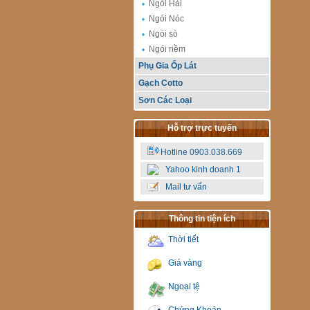
Ngói Hài
Ngói Nóc
Ngói sò
Ngói riềm
Phụ Gia Ốp Lát
Gạch Cotto
Sơn Các Loại
Hỗ trợ trực tuyến
Hotline 0903.038.669
Yahoo kinh doanh 1
Mail tư vấn
Thông tin tiện ích
Thời tiết
Giá vàng
Ngoại tệ