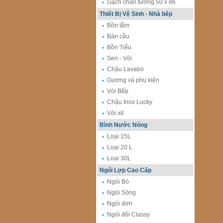
Gạch chân tường 50 x 86
Thiết Bị Vệ Sinh - Nhà bếp
Bồn tắm
Bàn cầu
Bồn Tiểu
Sen - Vòi
Chậu Lavabo
Gương và phụ kiện
Vòi Bếp
Chậu Inox Lucky
Vòi xịt
Bình Nước Nóng
Loại 15L
Loại 20 L
Loại 30L
Ngói Lợp Cao Cấp
Ngói Bò
Ngói Sóng
Ngói đơn
Ngói đôi Classy