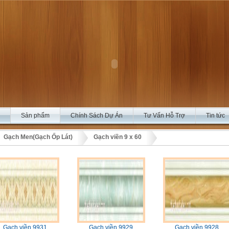
Sản phẩm
Chính Sách Dự Án
Tư Vấn Hỗ Trợ
Tin tức
Gạch Men(Gạch Ốp Lát)
Gạch viền 9 x 60
Gạch viền 9931
Gạch viền 9929
Gạch viền 9928