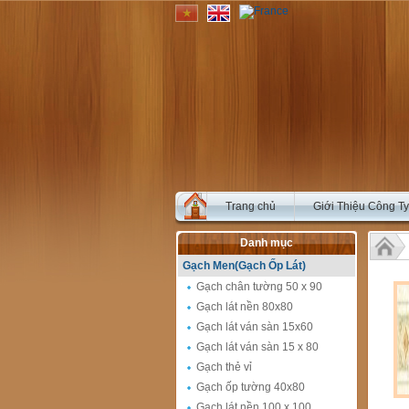
Trang chủ
Giới Thiệu Công Ty
Danh mục
Gạch Men(Gạch Ốp Lát)
Gạch chân tường 50 x 90
Gạch lát nền 80x80
Gạch lát ván sàn 15x60
Gạch lát ván sàn 15 x 80
Gạch thẻ vỉ
Gạch ốp tường 40x80
Gạch lát nền 100 x 100