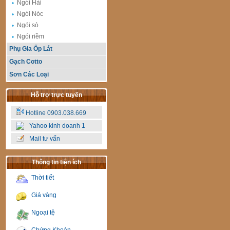
Ngói Hài
Ngói Nóc
Ngói sò
Ngói riềm
Phụ Gia Ốp Lát
Gạch Cotto
Sơn Các Loại
Hỗ trợ trực tuyến
Hotline 0903.038.669
Yahoo kinh doanh 1
Mail tư vấn
Thông tin tiện ích
Thời tiết
Giá vàng
Ngoại tệ