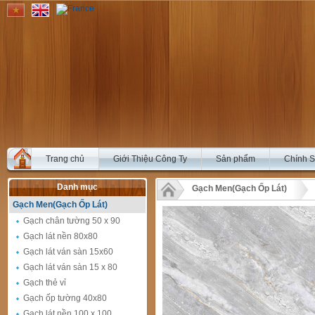
Trang chủ
Giới Thiệu Công Ty
Sản phẩm
Chính 
Danh mục
Gạch Men(Gạch Ốp Lát)
Gạch Men(Gạch Ốp Lát)
Gạch chân tường 50 x 90
Gạch lát nền 80x80
Gạch lát ván sàn 15x60
Gạch lát ván sàn 15 x 80
Gạch thẻ vỉ
Gạch ốp tường 40x80
Gạch lát nền 100 x 100