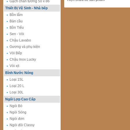
Gạch chân tường 50 x 86
Thiết Bị Vệ Sinh - Nhà bếp
Bồn tắm
Bàn cầu
Bồn Tiểu
Sen - Vòi
Chậu Lavabo
Gương và phụ kiện
Vòi Bếp
Chậu Inox Lucky
Vòi xịt
Bình Nước Nóng
Loại 15L
Loại 20 L
Loại 30L
Ngói Lợp Cao Cấp
Ngói Bò
Ngói Sóng
Ngói đơn
Ngói đôi Classy