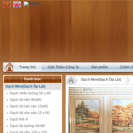
Trang chủ
Giới Thiệu Công Ty
Sản phẩm
Chính 
Danh mục
Gạch Men(Gạch Ốp Lát)
Gạch Men(Gạch Ốp Lát)
Gạch chân tường 50 x 90
Gạch lát nền 80x80
Gạch lát ván sàn 15x60
Gạch lát ván sàn 15 x 80
Gạch thẻ vỉ
Gạch ốp tường 40x80
Gạch lát nền 100 x 100