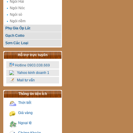
Ngói Hài
Ngói Nóc
Ngói sò
Ngói riềm
Phụ Gia Ốp Lát
Gạch Cotto
Sơn Các Loại
Hỗ trợ trực tuyến
Hotline 0903.038.669
Yahoo kinh doanh 1
Mail tư vấn
Thông tin tiện ích
Thời tiết
Giá vàng
Ngoại tệ