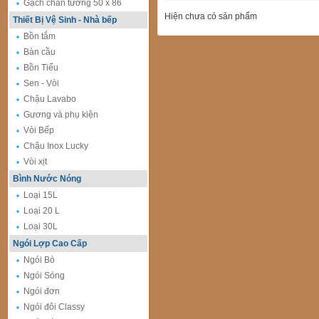
Gạch chân tường 50 x 86
Hiện chưa có sản phẩm
Thiết Bị Vệ Sinh - Nhà bếp
Bồn tắm
Bàn cầu
Bồn Tiểu
Sen - Vòi
Chậu Lavabo
Gương và phụ kiện
Vòi Bếp
Chậu Inox Lucky
Vòi xịt
Bình Nước Nóng
Loại 15L
Loại 20 L
Loại 30L
Ngói Lợp Cao Cấp
Ngói Bò
Ngói Sóng
Ngói đơn
Ngói đôi Classy